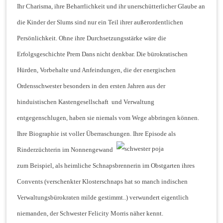
Ihr Charisma, ihre Beharrlichkeit und ihr unerschütterlicher Glaube an
die Kinder der Slums sind nur ein Teil ihrer außerordentlichen
Persönlichkeit. Ohne
ihre Durchsetzungsstärke
wäre die
Erfolgsgeschichte Prem Dans nicht denkbar. Die bürokratischen
Hürden, Vorbehalte und Anfeindungen, die der energischen
Ordensschwester besonders in den ersten Jahren aus der
hinduistischen Kastengesellschaft und Verwaltung
entgegenschlugen, haben sie niemals vom Wege abbringen können.
Ihre Biographie ist voller Überraschungen. Ihre Episode al
s
Rinderzüchterin im Nonnengewand
zum Beispiel, als heimliche Schnapsbrennerin im Obstgarten ihres
Convents (verschenkter Klosterschnaps hat so manch indischen
Verwaltungsbürokraten milde gestimmt..) verwundert eigentlich
niemanden, der Schwester Felicity Morris näher kennt.