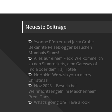
Neueste Beiträge
Yvonne Pferrer und Jerry Grube:
Bekannte Reiseblogger besuchen
Mumbais Slums!
Alles auf einem Fleck! Wie komme ich
zu den Slumrockets, dem Gateway of
India oder dem Taj Hotel?
HoHoHo! We wish you a merry
Christmas!
Nov 2025 – Besuch bei
Weihnachtsengeln im Mädchenheim
Prem Dans
What’s going on? Have a look!