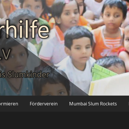
inder
hilfe Mumbai n
ormieren
Förderverein
Mumbai Slum Rockets