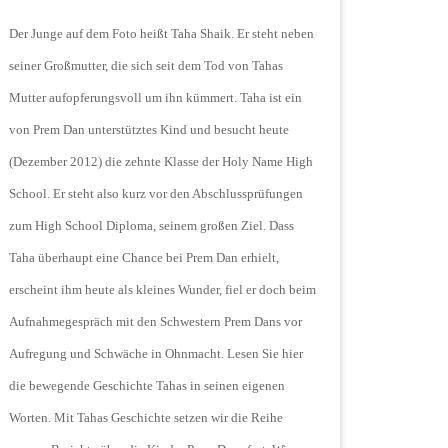
Der Junge auf dem Foto heißt Taha Shaik. Er steht neben
seiner Großmutter, die sich seit dem Tod von Tahas
Mutter aufopferungsvoll um ihn kümmert. Taha ist ein
von Prem Dan unterstütztes Kind und besucht heute
(Dezember 2012) die zehnte Klasse der Holy Name High
School. Er steht also kurz vor den Abschlussprüfungen
zum High School Diploma, seinem großen Ziel. Dass
Taha überhaupt eine Chance bei Prem Dan erhielt,
erscheint ihm heute als kleines Wunder, fiel er doch beim
Aufnahmegespräch mit den Schwestern Prem Dans vor
Aufregung und Schwäche in Ohnmacht. Lesen Sie hier
die bewegende Geschichte Tahas in seinen eigenen
Worten. Mit Tahas Geschichte setzen wir die Reihe