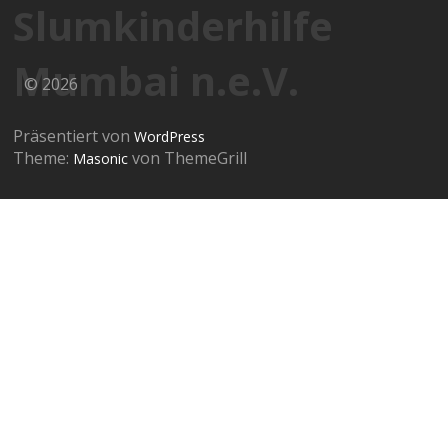
Slumkinderhilfe
Mumbai n.e.V.
© 2026
Präsentiert von
WordPress
Theme:
von ThemeGrill
Masonic