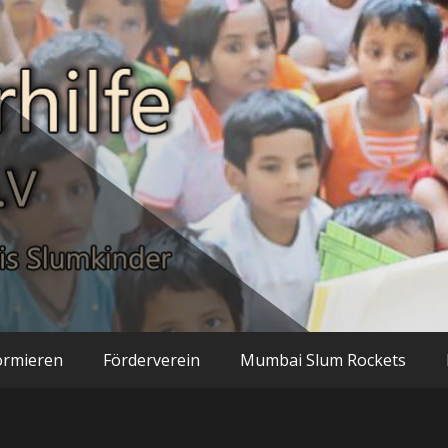
inder
hilfe Mumbai n
ormieren
Förderverein
Mumbai Slum Rockets