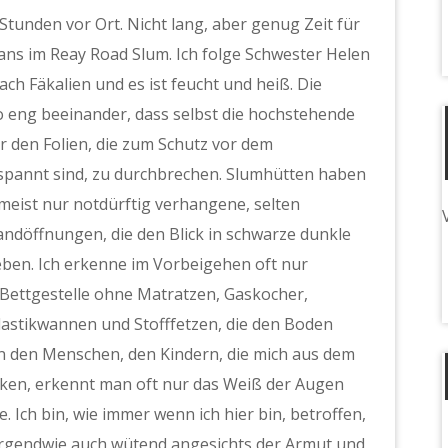
Stunden vor Ort. Nicht lang, aber genug Zeit für
ns im Reay Road Slum. Ich folge Schwester Helen
ch Fäkalien und es ist feucht und heiß. Die
o eng beeinander, dass selbst die hochstehende
 den Folien, die zum Schutz vor dem
annt sind, zu durchbrechen.
Slumhütten haben
meist nur notdürftig verhangene, selten
andöffnungen, die den Blick in schwarze dunkle
eben. Ich erkenne im Vorbeigehen oft nur
Bettgestelle ohne Matratzen, Gaskocher,
lastikwannen und Stofffetzen, die den Boden
n den Menschen, den Kindern, die mich aus dem
cken, erkennt man oft nur das Weiß der Augen
. Ich bin, wie immer wenn ich hier bin, betroffen,
irgendwie auch wütend angesichts der Armut und