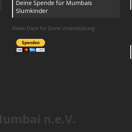
Deine Spende für Mumbais
Slumkinder
Vielen Dank für Deine Unterstützung
Mumbai n.e.V.