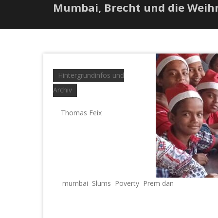
Mumbai, Brecht und die Weih
Hintergrundinfos und
Archiv
Thomas Feix
mumbai
Slums
Poverty
Prem dan
,
,
,