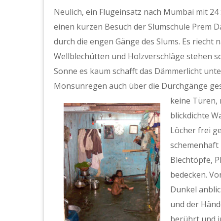
Neulich, ein Flugeinsatz nach Mumbai mit 24 
einen kurzen Besuch der Slumschule Prem Da
durch die engen Gänge des Slums. Es riecht na
Wellblechütten und Holzverschläge stehen s
Sonne es kaum schafft das Dämmerlicht unter
Monsunregen auch über die Durchgänge gesp
keine Türen, 
blickdichte W
Löcher frei g
schemenhaft 
Blechtöpfe, P
bedecken. Vo
Dunkel anbli
und der Hände
berührt und 