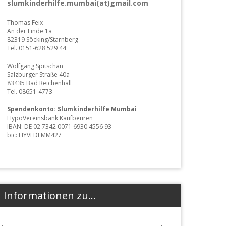
slumkinderhilfe.mumbai(at)gmail.com
Thomas Feix
An der Linde 1a
82319 Söcking/Starnberg
Tel. 0151-628 529 44
Wolfgang Spitschan
Salzburger Straße 40a
83435 Bad Reichenhall
Tel. 08651-4773
Spendenkonto: Slumkinderhilfe Mumbai
HypoVereinsbank Kaufbeuren
IBAN: DE 02 7342 0071 6930 4556 93
bic: HYVEDEMM427
Informationen zu…
Informationen