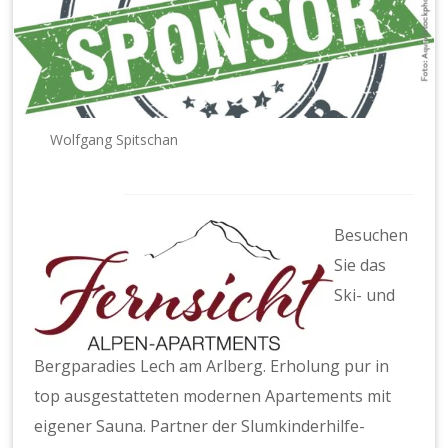
n.
e.
V.
Wolfgang Spitschan
Besuchen
Sie das
Ski- und
Bergparadies Lech am Arlberg. Erholung pur in
top ausgestatteten modernen Apartements mit
eigener Sauna. Partner der Slumkinderhilfe-