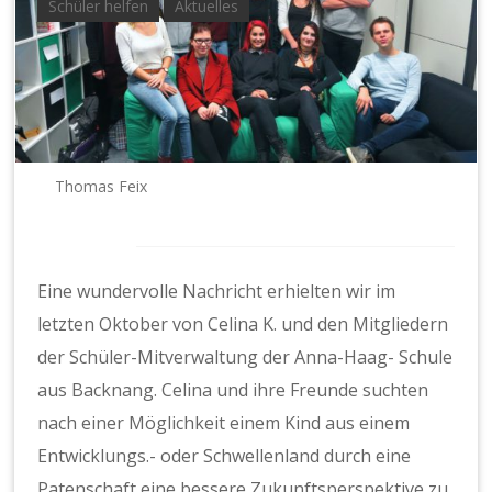
Schüler helfen
Aktuelles
n.
e.
V.
Thomas Feix
Eine wundervolle Nachricht erhielten wir im
letzten Oktober von Celina K. und den Mitgliedern
der Schüler-Mitverwaltung der Anna-Haag- Schule
aus Backnang. Celina und ihre Freunde suchten
nach einer Möglichkeit einem Kind aus einem
Entwicklungs.- oder Schwellenland durch eine
Patenschaft eine bessere Zukunftsperspektive zu