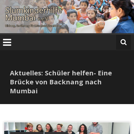
Zum
Inhalt
springen
Sl
u
m
ki
n
d
e
Aktuelles: Schüler helfen- Eine
r
hi
Brücke von Backnang nach
lf
Mumbai
e
M
u
m
b
ai